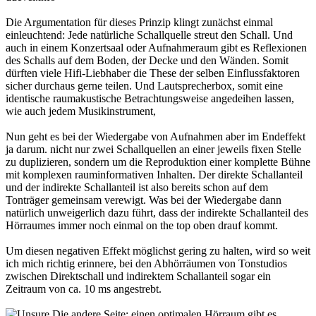
Die Argumentation für dieses Prinzip klingt zunächst einmal
einleuchtend: Jede natürliche Schallquelle streut den Schall. Und
auch in einem Konzertsaal oder Aufnahmeraum gibt es Reflexionen
des Schalls auf dem Boden, der Decke und den Wänden. Somit
dürften viele Hifi-Liebhaber die These der selben Einflussfaktoren
sicher durchaus gerne teilen. Und Lautsprecherbox, somit eine
identische raumakustische Betrachtungsweise angedeihen lassen,
wie auch jedem Musikinstrument,
Nun geht es bei der Wiedergabe von Aufnahmen aber im Endeffekt
ja darum. nicht nur zwei Schallquellen an einer jeweils fixen Stelle
zu duplizieren, sondern um die Reproduktion einer komplette Bühne
mit komplexen rauminformativen Inhalten. Der direkte Schallanteil
und der indirekte Schallanteil ist also bereits schon auf dem
Tonträger gemeinsam verewigt. Was bei der Wiedergabe dann
natürlich unweigerlich dazu führt, dass der indirekte Schallanteil des
Hörraumes immer noch einmal on the top oben drauf kommt.
Um diesen negativen Effekt möglichst gering zu halten, wird so weit
ich mich richtig erinnere, bei den Abhörräumen von Tonstudios
zwischen Direktschall und indirektem Schallanteil sogar ein
Zeitraum von ca. 10 ms angestrebt.
Die andere Seite: einen optimalen Hörraum gibt es