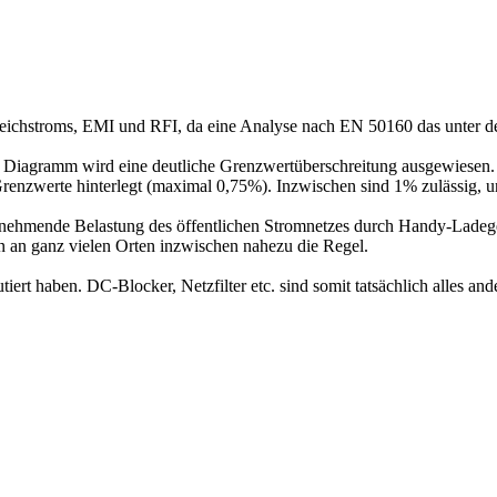
 Gleichstroms, EMI und RFI, da eine Analyse nach EN 50160 das unte
em Diagramm wird eine deutliche Grenzwertüberschreitung ausgewiesen.
renzwerte hinterlegt (maximal 0,75%). Inzwischen sind 1% zulässig, un
e zunehmende Belastung des öffentlichen Stromnetzes durch Handy-Ladeg
n an ganz vielen Orten inzwischen nahezu die Regel.
ert haben. DC-Blocker, Netzfilter etc. sind somit tatsächlich alles and