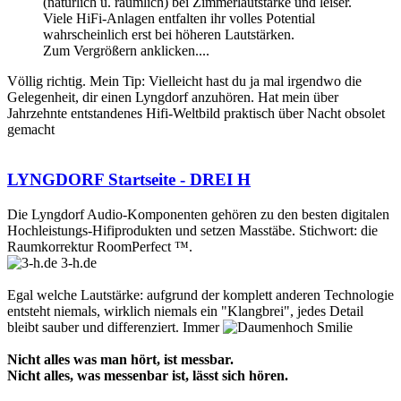
(natürlich u. räumlich) bei Zimmerlautstärke und leiser.
Viele HiFi-Anlagen entfalten ihr volles Potential
wahrscheinlich erst bei höheren Lautstärken.
Zum Vergrößern anklicken....
Völlig richtig. Mein Tip: Vielleicht hast du ja mal irgendwo die
Gelegenheit, dir einen Lyngdorf anzuhören. Hat mein über
Jahrzehnte entstandenes Hifi-Weltbild praktisch über Nacht obsolet
gemacht
LYNGDORF Startseite - DREI H
Die Lyngdorf Audio-Komponenten gehören zu den besten digitalen
Hochleistungs-Hifiprodukten und setzen Masstäbe. Stichwort: die
Raumkorrektur RoomPerfect ™.
3-h.de
Egal welche Lautstärke: aufgrund der komplett anderen Technologie
entsteht niemals, wirklich niemals ein "Klangbrei", jedes Detail
bleibt sauber und differenziert. Immer
Nicht alles was man hört, ist messbar.
Nicht alles, was messenbar ist, lässt sich hören.