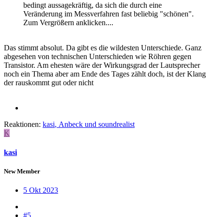
bedingt aussagekräftig, da sich die durch eine
Veränderung im Messverfahren fast beliebig "schönen".
Zum Vergrößern anklicken....
Das stimmt absolut. Da gibt es die wildesten Unterschiede. Ganz
abgesehen von technischen Unterschieden wie Röhren gegen
Transistor. Am ehesten wäre der Wirkungsgrad der Lautsprecher
noch ein Thema aber am Ende des Tages zählt doch, ist der Klang
der rauskommt gut oder nicht
Reaktionen:
kasi
,
Anbeck
und
soundrealist
K
kasi
New Member
5 Okt 2023
#5