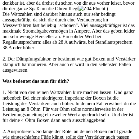
denkbar ist, aber da drehst du schon von dir aus vorher leiser, bevor
dir der ganze Spaß um die Ohren fliegt
)
Die Wattzahlen sind darüber hinaus auch nur sehr bedingt
aussagekräftig, da sich die durch eine Veränderung im
Messverfahren fast beliebig "schönen". Viel aussagekräftiger ist das
maximale Stromabgabevermögen in Ampere. Aber das geben leider
nur sehr wenige Hersteller an. Ein solider Wert bei
Regallautsprechern: alles ab 28 A aufwärts, bei Standlautsprechern
38 A oder höher.
2. Der Dämpfungsfaktor, er bestimmt wie gut Boxen und Verstärker
klanglich harmonieren. Aber auch er wird in den seltensten Fällen
ausgewiesen.
Was bedeutet das nun für dich?
1. Nicht von den reinen Wattzahlen kirre machen lassen. Und ganz
nebenbei: Bei einer niedrigeren Impedanz der Boxen ist die
Leistung des Verstärkers auch höher. In deinem Fall erwähnst du die
Leistung an 8 Ohm. Für vier Ohm sollte normalerweise in der
Bedienungsanleitung ein zweiter Wert abgedruckt sein. Und der ist
für deine 4-Ohm-Boxen dann auch ausschlaggebend
2. Ausprobieren. So lange der Rotel an deinen Boxen nicht gerade
wie eingeschlafene Füße klingt, sollte der Verstärker auch passen.