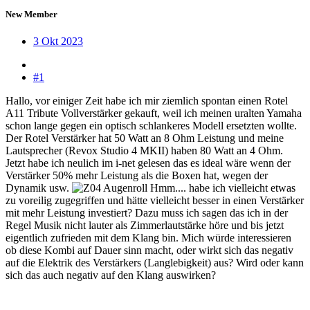
New Member
3 Okt 2023
#1
Hallo, vor einiger Zeit habe ich mir ziemlich spontan einen Rotel
A11 Tribute Vollverstärker gekauft, weil ich meinen uralten Yamaha
schon lange gegen ein optisch schlankeres Modell ersetzten wollte.
Der Rotel Verstärker hat 50 Watt an 8 Ohm Leistung und meine
Lautsprecher (Revox Studio 4 MKII) haben 80 Watt an 4 Ohm.
Jetzt habe ich neulich im i-net gelesen das es ideal wäre wenn der
Verstärker 50% mehr Leistung als die Boxen hat, wegen der
Dynamik usw.
Hmm.... habe ich vielleicht etwas
zu voreilig zugegriffen und hätte vielleicht besser in einen Verstärker
mit mehr Leistung investiert? Dazu muss ich sagen das ich in der
Regel Musik nicht lauter als Zimmerlautstärke höre und bis jetzt
eigentlich zufrieden mit dem Klang bin. Mich würde interessieren
ob diese Kombi auf Dauer sinn macht, oder wirkt sich das negativ
auf die Elektrik des Verstärkers (Langlebigkeit) aus? Wird oder kann
sich das auch negativ auf den Klang auswirken?