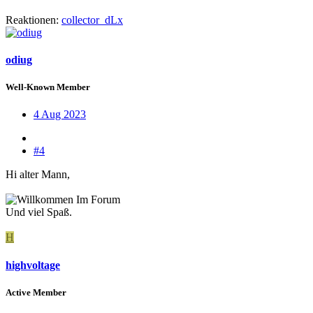
Reaktionen:
collector_dLx
odiug
Well-Known Member
4 Aug 2023
#4
Hi alter Mann,
Und viel Spaß.
H
highvoltage
Active Member