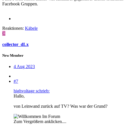
Facebook Gruppen.
Reaktionen:
Käbele
C
collector_dLx
New Member
4 Aug 2023
#7
highvoltage schrieb:
Hallo,
von Leinwand zurück auf TV? Was war der Grund?
Zum Vergrößern anklicken....