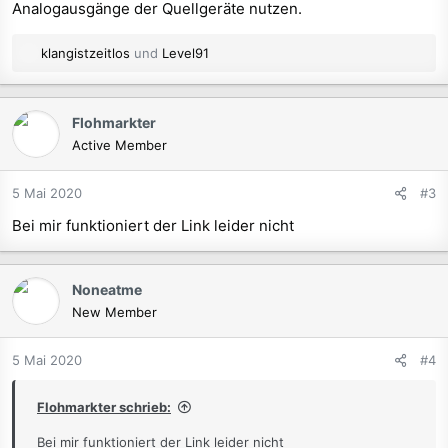
Analogausgänge der Quellgeräte nutzen.
R
klangistzeitlos
und
Level91
e
a
k
Flohmarkter
t
Active Member
i
o
n
5 Mai 2020
#3
e
Bei mir funktioniert der Link leider nicht
n
:
Noneatme
New Member
5 Mai 2020
#4
Flohmarkter schrieb:
Bei mir funktioniert der Link leider nicht