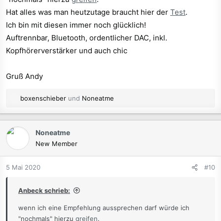
Hat alles was man heutzutage braucht hier der
Test
.
Ich bin mit diesen immer noch glücklich!
Auftrennbar, Bluetooth, ordentlicher DAC, inkl.
Kopfhörerverstärker und auch chic
Gruß Andy
R
boxenschieber
und
Noneatme
e
a
k
Noneatme
t
New Member
i
o
n
5 Mai 2020
#10
e
n
Anbeck schrieb:
:
wenn ich eine Empfehlung aussprechen darf würde ich
"nochmals" hierzu
greifen
.