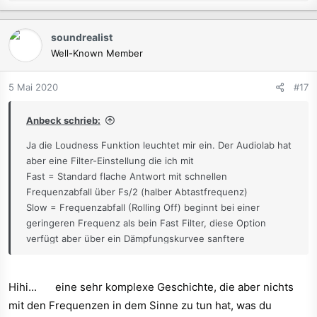
e
a
k
soundrealist
t
Well-Known Member
i
o
n
5 Mai 2020
#17
e
n
Anbeck schrieb:
:
Ja die Loudness Funktion leuchtet mir ein. Der Audiolab hat
aber eine Filter-Einstellung die ich mit
Fast = Standard flache Antwort mit schnellen
Frequenzabfall über Fs/2 (halber Abtastfrequenz)
Slow = Frequenzabfall (Rolling Off) beginnt bei einer
geringeren Frequenz als bein Fast Filter, diese Option
verfügt aber über ein Dämpfungskurvee sanftere
Dämpfungsrate.
Phase = Weist eine sanfte Dämpfungskurve ähnlich dem
Slow Filter auf, jedoch mit minimaler Phasencharakteristik.
Hihi...
eine sehr komplexe Geschichte, die aber nichts
Diese Filtereinstellung kann mit einem analogen Filter
mit den Frequenzen in dem Sinne zu tun hat, was du
verglichen werden, welcher im digitalen Bereich