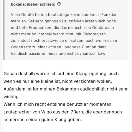
boxenschieber schrieb:
Viele Geräte bieten heutzutage keine Loudness-Funktion
mehr an. Bei sehr geringen Lautstärken lassen sich hohe
und tiefe Frequenzen, die das menschliche Gehör dann
nicht mehr so intensiv wahrnimmt, mit Klangreglern
zumindest noch ersatzweise einsetzen, auch wenn es im
Gegensatz zu einer echten Loudness-Funtion dann
händisch passieren muss und nicht dynamisch bzw
proportional an die Lautstärke gekoppelt ist. Ein
Hochtonregler kann bei nichtaudiophilen Aufnahmen mit
überzeichneten Höhen auch manchmal beim "Entzischeln"
Genau deshalb würde ich auf eine Klangregelung, auch
helfen. Allerdings sollte sich die Klangregelung dann aber
wenn es nur eine kleine ist, nicht verzichten wollen.
auf jeden Fall, z. B. per Direkttaste aus dem Signalweg
Außerdem ist für meinen Bekannten audiophilität nicht sehr
nehmen lassen. Denn bereits ab mittleren Pegeln macht
wichtig.
sie, zumindest unter dem Gesichtspunkt eines objektiven
Wenn ich mich recht entsinne benutzt er momentan
unverfälschten Audiosignales (was ja der Sinn von Hifi ist)
Lautsprecher von Wigo aus den 70ern, die aber dennoch
keinen all zu großen Sinn mehr. Verfälschungen durch den
Hörraum können damit nicht frequenzkorrekt behoben
immernoch einen guten Klang geben.
werden.