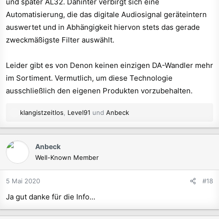
und später AL32. Dahinter verbirgt sich eine
Automatisierung, die das digitale Audiosignal geräteintern
auswertet und in Abhängigkeit hiervon stets das gerade
zweckmäßigste Filter auswählt.
Leider gibt es von Denon keinen einzigen DA-Wandler mehr
im Sortiment. Vermutlich, um diese Technologie
ausschließlich den eigenen Produkten vorzubehalten.
R
klangistzeitlos
,
Level91
und
Anbeck
e
a
k
Anbeck
t
Well-Known Member
i
o
n
5 Mai 2020
#18
e
Ja gut danke für die Info...
n
: