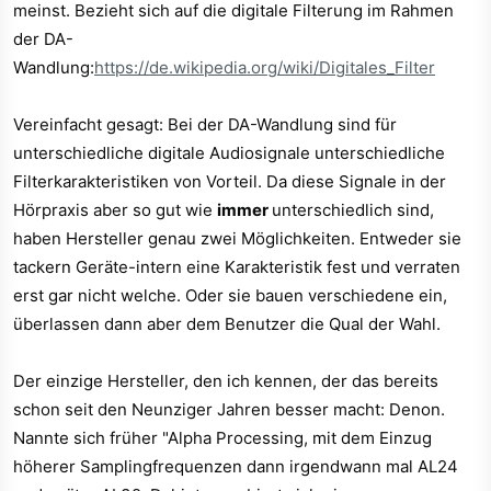
meinst. Bezieht sich auf die digitale Filterung im Rahmen
angewendet wird.
der DA-
So stehts in der BDA aber mir ist nie klar geworden wofur
Wandlung:
https://de.wikipedia.org/wiki/Digitales_Filter
die da ist. Hören tue ich das nicht beim umschalten...
Weißt du wofür das ist?
Vereinfacht gesagt: Bei der DA-Wandlung sind für
unterschiedliche digitale Audiosignale unterschiedliche
Filterkarakteristiken von Vorteil. Da diese Signale in der
Hörpraxis aber so gut wie
immer
unterschiedlich sind,
haben Hersteller genau zwei Möglichkeiten. Entweder sie
tackern Geräte-intern eine Karakteristik fest und verraten
erst gar nicht welche. Oder sie bauen verschiedene ein,
überlassen dann aber dem Benutzer die Qual der Wahl.
Der einzige Hersteller, den ich kennen, der das bereits
schon seit den Neunziger Jahren besser macht: Denon.
Nannte sich früher "Alpha Processing, mit dem Einzug
höherer Samplingfrequenzen dann irgendwann mal AL24