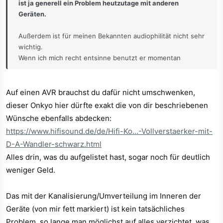
ist ja generell ein Problem heutzutage mit anderen
Geräten.
Außerdem ist für meinen Bekannten audiophilität nicht sehr
wichtig.
Wenn ich mich recht entsinne benutzt er momentan
Lautsprecher von Wigo aus den 70ern,
Da er nun jedoch mehrere digitale Geräte hat die nur einen
reinigen digitalen Audioausgang und kein analoges Signal
Auf einen AVR brauchst du dafür nicht umschwenken,
mehr ausgeben (was sich in Zukunft bei neuen Geräten
dieser Onkyo hier dürfte exakt die von dir beschriebenen
auch höchstwarscheinlich mehr und mehr antreffen lassen
Wünsche ebenfalls abdecken:
wird) die er aber weiterhin mit einer einzigen
https://www.hifisound.de/de/Hifi-Ko...-Vollverstaerker-mit-
Fernbedienung steuern möchte, hat er nunmal den Wunsch
D-A-Wandler-schwarz.html
geäußert ein Gerät haben zu wollen, was alles in einem
Alles drin, was du aufgelistet hast, sogar noch für deutlich
Kombiniert, robust gebaut ist, möglichst lange hält und auch
einigermaßen gut klingt. Es muss nicht Audiophil sein,
weniger Geld.
jedoch sollte es Merkmale von einem robusten und Gerät
erfüllen (Keine Plasikfront, keine Plastikknöppe). Deshalb
Das mit der Kanalisierung/Umverteilung im Inneren der
bin ich auch auf den Magnat gestoßen.
Geräte (von mir fett markiert) ist kein tatsächliches
Ich überlege stattdessen auf einen AV Receiver
Problem, so lange man möglichst auf alles verzichtet, was
umzudenken und Rücksprache zu halten, eventuell wird