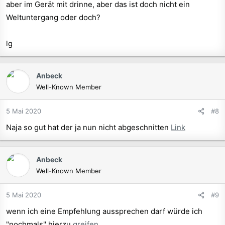
aber im Gerät mit drinne, aber das ist doch nicht ein
:
Weltuntergang oder doch?
lg
Anbeck
Well-Known Member
5 Mai 2020
#8
Naja so gut hat der ja nun nicht abgeschnitten
Link
Anbeck
Well-Known Member
5 Mai 2020
#9
wenn ich eine Empfehlung aussprechen darf würde ich
"nochmals" hierzu
greifen
.