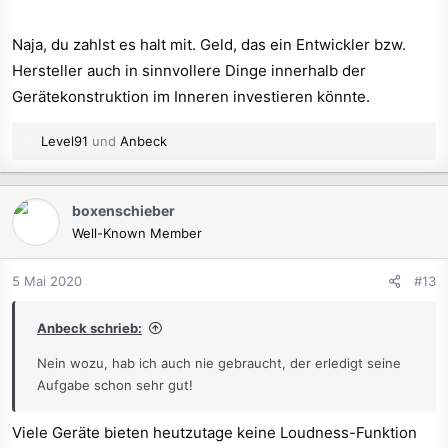
Naja, du zahlst es halt mit. Geld, das ein Entwickler bzw.
Hersteller auch in sinnvollere Dinge innerhalb der
Gerätekonstruktion im Inneren investieren könnte.
R
Level91
und
Anbeck
e
a
k
boxenschieber
t
Well-Known Member
i
o
n
5 Mai 2020
#13
e
n
Anbeck schrieb:
:
Nein wozu, hab ich auch nie gebraucht, der erledigt seine
Aufgabe schon sehr gut!
Viele Geräte bieten heutzutage keine Loudness-Funktion