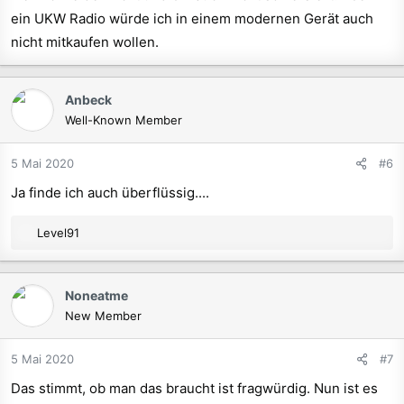
ein UKW Radio würde ich in einem modernen Gerät auch
nicht mitkaufen wollen.
Anbeck
Well-Known Member
5 Mai 2020
#6
Ja finde ich auch überflüssig....
R
Level91
e
a
k
Noneatme
t
New Member
i
o
n
5 Mai 2020
#7
e
Das stimmt, ob man das braucht ist fragwürdig. Nun ist es
n