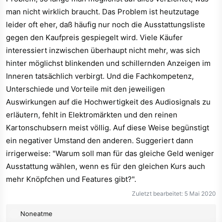
man dort auch Geräte mit dem Funktionsumfang finden die
man nicht wirklich braucht. Das Problem ist heutzutage
einigermaßen gut g
leider oft eher, daß häufig nur noch die Ausstattungsliste
gegen den Kaufpreis gespiegelt wird. Viele Käufer
LG
interessiert inzwischen überhaupt nicht mehr, was sich
hinter möglichst blinkenden und schillernden Anzeigen im
Inneren tatsächlich verbirgt. Und die Fachkompetenz,
Unterschiede und Vorteile mit den jeweiligen
Auswirkungen auf die Hochwertigkeit des Audiosignals zu
erläutern, fehlt in Elektromärkten und den reinen
Kartonschubsern meist völlig. Auf diese Weise begünstigt
ein negativer Umstand den anderen. Suggeriert dann
irrigerweise: "Warum soll man für das gleiche Geld weniger
Ausstattung wählen, wenn es für den gleichen Kurs auch
mehr Knöpfchen und Features gibt?".
Zuletzt bearbeitet:
5 Mai 2020
R
Noneatme