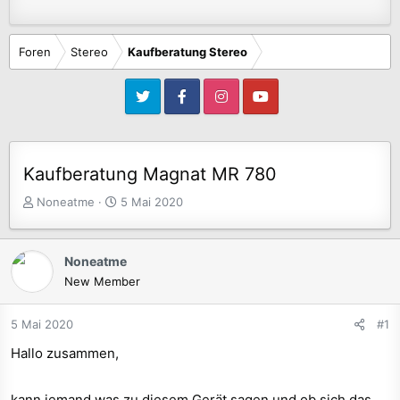
Foren
Stereo
Kaufberatung Stereo
Kaufberatung Magnat MR 780
E
E
Noneatme
5 Mai 2020
r
r
s
s
t
t
Noneatme
e
e
New Member
l
l
l
l
5 Mai 2020
#1
e
t
r
a
Hallo zusammen,
m
kann jemand was zu diesem Gerät sagen und ob sich das