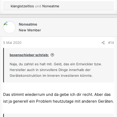
R
klangistzeitlos
und
Noneatme
e
a
k
Noneatme
t
New Member
i
o
n
5 Mai 2020
#14
e
n
boxenschieber schrieb:
:
Naja, du zahlst es halt mit. Geld, das ein Entwickler bzw.
Hersteller auch in sinnvollere Dinge innerhalb der
Gerätekonstruktion im Inneren investieren könnte.
Das stimmt wiederrum und da gebe ich dir recht. Aber das
ist ja generell ein Problem heutzutage mit anderen Geräten.