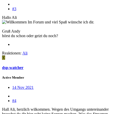
#3
Hallo Ali
und viel Spaß wünsche ich dir.
Gruß Andy
hörst du schon oder geizt du noch?
Reaktionen:
Ali
D
dsp-watcher
Active Member
14 Nov 2021
#4
Hall Ali, herzlich wilkommen. Wegen des Umgangs untereinander
brauchst du dir hier echt keine Sorgen machen
Was das Streamen