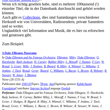
Wenn ich richtig gesehen habe, sind es mehrere 100tausend (!)
einzelne Titel, die in der Datenbank durchsucht und gehört werden
können.
Auch gibt es
Collections
, dies sind Sammlungen verschiedener
Herkunft wie von Universitäten, Radiosendern, private Sammlern
und so weiter.
Unglaublich viel Information und Musik, die es hier zu erforschen
und geniessen gibt.
Zum Beispiel:
A Duke Ellington Panorama
by
Duke Ellington and his Famous Orchestra
;
Ellington
;
Miley
;
Duke Ellington
;
O.
Hardwicke
;
Rudy Jackson
;
H. Carney
;
Bubber Miley
;
L. Metcaff
;
J. Nanton
;
F. Guy
;
W.
Braud
;
S. Greer
;
Mills
;
J. Hodges
;
B. Bigard
;
B. Miley
;
A. Whetsel
;
C. Willaims
;
F.
Jenkins
;
J. Tizol
;
Braud
;
Greer
;
Bigard
;
C. Williams
;
L. Bacon
;
L. Brown
;
B. Webster
;
R.
Stewart
;
W. Jones
;
J. Blanton
Victor (20-1531-A)
Publication date
1943-03
Topics
78rpm
,
Jazz
Digitizing sponsor
Kahle/Austin
Foundation
Contributor
Internet Archive
Language
English
Performer:
Duke Ellington and his Famous Orchestra; Duke Ellington; O. Hardwicke;
Rudy Jackson; H. Carney; Bubber Miley; L. Metcaff; J. Nanton; F. Guy; W. Braud; S.
Greer; J. Hodges; B. Bigard; B. Miley; A. Whetsel; C. Willaims; F. Jenkins; J. Tizol;
Braud; Greer; C. Williams; L. Bacon; L. Brown; B. Webster; R. Stewart; W. Jones; J.