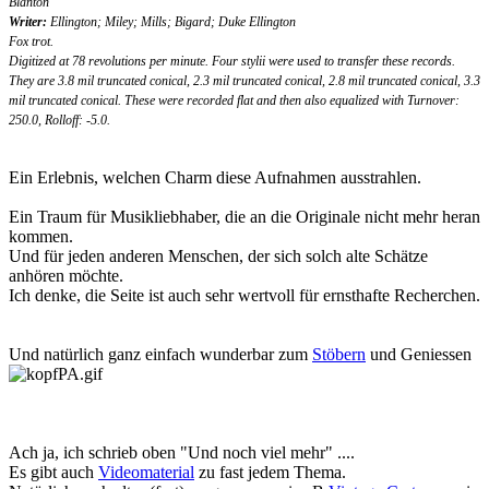
Blanton
Writer:
Ellington; Miley; Mills; Bigard; Duke Ellington
Fox trot.
Digitized at 78 revolutions per minute. Four stylii were used to transfer these records.
They are 3.8 mil truncated conical, 2.3 mil truncated conical, 2.8 mil truncated conical, 3.3
mil truncated conical. These were recorded flat and then also equalized with Turnover:
250.0, Rolloff: -5.0.
Ein Erlebnis, welchen Charm diese Aufnahmen ausstrahlen.
Ein Traum für Musikliebhaber, die an die Originale nicht mehr heran
kommen.
Und für jeden anderen Menschen, der sich solch alte Schätze
anhören möchte.
Ich denke, die Seite ist auch sehr wertvoll für ernsthafte Recherchen.
Und natürlich ganz einfach wunderbar zum
Stöbern
und Geniessen
Ach ja, ich schrieb oben "Und noch viel mehr" ....
Es gibt auch
Videomaterial
zu fast jedem Thema.