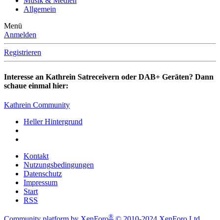
Musik & Medien
Allgemein
Menü
Anmelden
Registrieren
Interesse an Kathrein Satreceivern oder DAB+ Geräten? Dann
schaue einmal hier:
Kathrein Community
Heller Hintergrund
Kontakt
Nutzungsbedingungen
Datenschutz
Impressum
Start
RSS
®
Community platform by XenForo
© 2010-2024 XenForo Ltd.