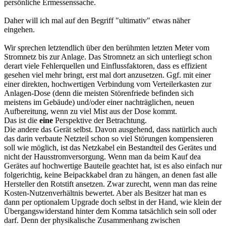
persönliche Ermessenssache.
Daher will ich mal auf den Begriff "ultimativ" etwas näher
eingehen.
Wir sprechen letztendlich über den berühmten letzten Meter vom
Stromnetz bis zur Anlage. Das Stromnetz an sich unterliegt schon
derart viele Fehlerquellen und Einflussfaktoren, dass es effizient
gesehen viel mehr bringt, erst mal dort anzusetzen. Ggf. mit einer
einer direkten, hochwertigen Verbindung vom Verteilerkasten zur
Anlagen-Dose (denn die meisten Störenfriede befinden sich
meistens im Gebäude) und/oder einer nachträglichen, neuen
Aufbereitung, wenn zu viel Mist aus der Dose kommt.
Das ist die
eine
Perspektive der Betrachtung.
Die andere das Gerät selbst. Davon ausgehend, dass natürlich auch
das darin verbaute Netzteil schon so viel Störungen kompensieren
soll wie möglich, ist das Netzkabel ein Bestandteil des Gerätes und
nicht der Hausstromversorgung. Wenn man da beim Kauf dea
Gerätes auf hochwertige Bauteile geachtet hat, ist es also einfach nur
folgerichtig, keine Beipackkabel dran zu hängen, an denen fast alle
Hersteller den Rotstift ansetzen. Zwar zurecht, wenn man das reine
Kosten-Nutzenverhältnis bewertet. Aber als Besitzer hat man es
dann per optionalem Upgrade doch selbst in der Hand, wie klein der
Übergangswiderstand hinter dem Komma tatsächlich sein soll oder
darf. Denn der physikalische Zusammenhang zwischen