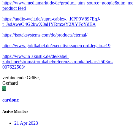
https://www.mediamarkt.de/de/produc...utm_source=google&utm_m
product feed
https://audio-welt.de/supra-cables-...KPP9V897EqJ-
t_JadAweO4G2kwX8aHYRmxeY2XYFoYdEA
https://isoteksystems.com/de/products/eternal/
https://www.goldkabel.de/executive-supercord-legato-c19
https://www.in-akustik.de/de/kabel-
zubehoer/strom/stromkabel/referenz-stromkabel-ac-2503m-
007622503/
verbindende Grüße,
Gerhard
C
cardonc
Active Member
21 Apr 2023