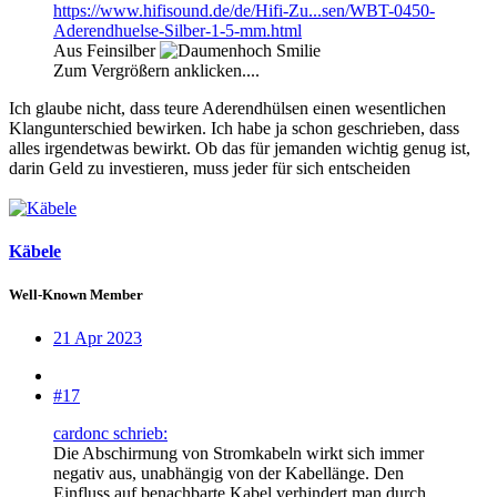
https://www.hifisound.de/de/Hifi-Zu...sen/WBT-0450-
Aderendhuelse-Silber-1-5-mm.html
Aus Feinsilber
Zum Vergrößern anklicken....
Ich glaube nicht, dass teure Aderendhülsen einen wesentlichen
Klangunterschied bewirken. Ich habe ja schon geschrieben, dass
alles irgendetwas bewirkt. Ob das für jemanden wichtig genug ist,
darin Geld zu investieren, muss jeder für sich entscheiden
Käbele
Well-Known Member
21 Apr 2023
#17
cardonc schrieb:
Die Abschirmung von Stromkabeln wirkt sich immer
negativ aus, unabhängig von der Kabellänge. Den
Einfluss auf benachbarte Kabel verhindert man durch