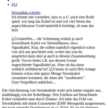
#12
Hörmalhin schrieb:
Ich könnte mir vorstellen, dass es u.U. auch eine Rolle
spielt, wie lang das Kabel ist und wie viel Strom das
angeschlossene Gerät tatsächlich benötigt, ob man das
hört.
Hm.... die Schirmung schützt ja auch
benachbarte Kabel vor Störeinflüssen, etwa
Signalkabel. Klar, die sollten natürlich eigentlich schon
von sich aus geschirmt sein, wobei das was du
ansprichst dann aber ja auch in diesem Zusammenhang
greift. Vovox bietet z.B. aus diesem Grund
ungeschirmte Signalkabel an. Aber ob das dann
wirklich zielführend ist?
Je nach Hifi-Anlage
können schon eine ganze Menge Stromkabel
zusammen kommen, die dann alle "ausdünsten".
Zum Vergrößern anklicken....
Die Abschirmung von Stromkabeln wirkt sich immer negativ aus,
unabhängig von der Kabellänge. Den Einfluss auf benachbarte
Kabel verhindert man durch Distanz. Ich habe das Feld von
Stromkabeln mit einem Gaussmeter (EMF-Messgerät) ausgemessen,
der noch störende Durchmesser ist ca 20 bis 30 cm (ist übrigens