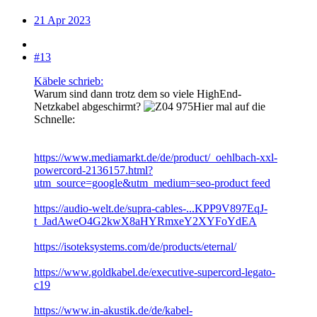
21 Apr 2023
#13
Käbele schrieb:
Warum sind dann trotz dem so viele HighEnd-
Netzkabel abgeschirmt?
Hier mal auf die
Schnelle:
https://www.mediamarkt.de/de/product/_oehlbach-xxl-
powercord-2136157.html?
utm_source=google&utm_medium=seo-product feed
https://audio-welt.de/supra-cables-...KPP9V897EqJ-
t_JadAweO4G2kwX8aHYRmxeY2XYFoYdEA
https://isoteksystems.com/de/products/eternal/
https://www.goldkabel.de/executive-supercord-legato-
c19
https://www.in-akustik.de/de/kabel-