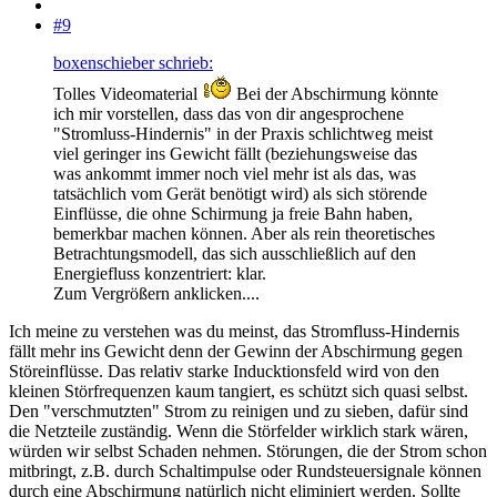
#9
boxenschieber schrieb:
Tolles Videomaterial
Bei der Abschirmung könnte
ich mir vorstellen, dass das von dir angesprochene
"Stromluss-Hindernis" in der Praxis schlichtweg meist
viel geringer ins Gewicht fällt (beziehungsweise das
was ankommt immer noch viel mehr ist als das, was
tatsächlich vom Gerät benötigt wird) als sich störende
Einflüsse, die ohne Schirmung ja freie Bahn haben,
bemerkbar machen können. Aber als rein theoretisches
Betrachtungsmodell, das sich ausschließlich auf den
Energiefluss konzentriert: klar.
Zum Vergrößern anklicken....
Ich meine zu verstehen was du meinst, das Stromfluss-Hindernis
fällt mehr ins Gewicht denn der Gewinn der Abschirmung gegen
Störeinflüsse. Das relativ starke Inducktionsfeld wird von den
kleinen Störfrequenzen kaum tangiert, es schützt sich quasi selbst.
Den "verschmutzten" Strom zu reinigen und zu sieben, dafür sind
die Netzteile zuständig. Wenn die Störfelder wirklich stark wären,
würden wir selbst Schaden nehmen. Störungen, die der Strom schon
mitbringt, z.B. durch Schaltimpulse oder Rundsteuersignale können
durch eine Abschirmung natürlich nicht eliminiert werden. Sollte