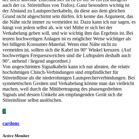
auch der ca. Störeinfluss von Trafos). Ganz besonders wichtig ist
der Abstand zu Lautsprecherkabeln, da diese aus dem gleichen
Grund nicht abgeschirmt sein dürfen. Ich kenne das Argument, das
die Nähe nicht immer zu vermeiden ist. Dazu kann ich nur sagen, es
hängt von jedem selbst ab, wie viel Mühe er sich bei der
Verkabelung geben will, und wie wichtig ihm das Ergebnis ist. Bei
teuren hochwertigen Anlagen ist es möglicher Weise wichtiger als
bei billigem Konsumer-Material. Wenn eine Nähe nicht zu
vermeiden ist, sollten sich die Kabel im 90° Winkel kreuzen. (Auf
hochwertigen Frequenzweichen sind die Luftspulen deshalb auch
90°, stehend / liegend angeordnet.)
Von ungeschirmten Signalkabeln kann ich nur abraten, die relativ
hochohmigen Chinch-Verbindungen sind empfindlicher für
Störeinflüsse als die niederohmigen Lautsprecherverbindungen. Bei
symmetrischen Geräten und Verkabelung könnte man das vielleicht
machen, weil durch die Mitübertragung des phasengedrehten
Signals und dessen Umkehr am empfangenden Gerät sich die
Störeinfüsse selbst auslöschen.
C
cardonc
Active Member