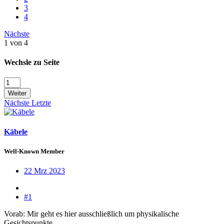
3
4
Nächste
1 von 4
Wechsle zu Seite
Weiter
Nächste
Letzte
Käbele
Well-Known Member
22 Mrz 2023
#1
Vorab: Mir geht es hier ausschließlich um physikalische
Gesichtspunkte.