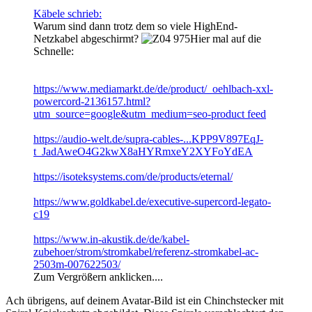
Käbele schrieb:
Warum sind dann trotz dem so viele HighEnd-
Netzkabel abgeschirmt?
Hier mal auf die
Schnelle:
https://www.mediamarkt.de/de/product/_oehlbach-xxl-
powercord-2136157.html?
utm_source=google&utm_medium=seo-product feed
https://audio-welt.de/supra-cables-...KPP9V897EqJ-
t_JadAweO4G2kwX8aHYRmxeY2XYFoYdEA
https://isoteksystems.com/de/products/eternal/
https://www.goldkabel.de/executive-supercord-legato-
c19
https://www.in-akustik.de/de/kabel-
zubehoer/strom/stromkabel/referenz-stromkabel-ac-
2503m-007622503/
Zum Vergrößern anklicken....
Ach übrigens, auf deinem Avatar-Bild ist ein Chinchstecker mit