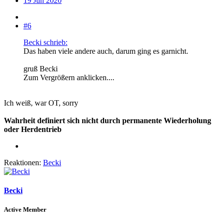
19 Jun 2020
#6
Becki schrieb:
Das haben viele andere auch, darum ging es garnicht.
gruß Becki
Zum Vergrößern anklicken....
Ich weiß, war OT, sorry
Wahrheit definiert sich nicht durch permanente Wiederholung
oder Herdentrieb
Reaktionen:
Becki
Becki
Active Member