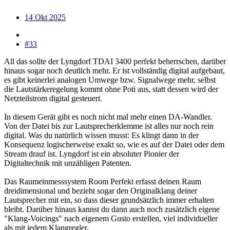
14 Okt 2025
#33
All das sollte der Lyngdorf TDAI 3400 perfekt beherrschen, darüber
hinaus sogar noch deutlich mehr. Er ist vollständig digital aufgebaut,
es gibt keinerlei analogen Umwege bzw. Signalwege mehr, selbst
die Lautstärkeregelung kommt ohne Poti aus, statt dessen wird der
Netzteilstrom digital gesteuert.
In diesem Gerät gibt es noch nicht mal mehr einen DA-Wandler.
Von der Datei bis zur Lautsprecherklemme ist alles nur noch rein
digital. Was du natürlich wissen musst: Es klingt dann in der
Konsequenz logischerweise exakt so, wie es auf der Datei oder dem
Stream drauf ist. Lyngdorf ist ein absoluter Pionier der
Digitaltechnik mit unzähligen Patenten.
Das Raumeinmesssystem Room Perfekt erfasst deinen Raum
dreidimensional und bezieht sogar den Originalklang deiner
Lautsprecher mit ein, so dass dieser grundsätzlich immer erhalten
bleibt. Darüber hinaus kannst du dann auch noch zusätzlich eigene
"Klang-Voicings" nach eigenem Gusto erstellen, viel individueller
als mit jedem Klangregler.