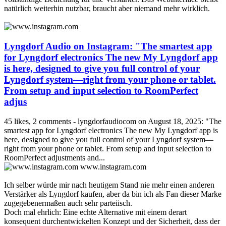
natürlich weiterhin nutzbar, braucht aber niemand mehr wirklich.
Lyngdorf Audio on Instagram: "The smartest app
for Lyngdorf electronics The new My Lyngdorf app
is here, designed to give you full control of your
Lyngdorf system—right from your phone or tablet.
From setup and input selection to RoomPerfect
adjus
45 likes, 2 comments - lyngdorfaudiocom on August 18, 2025: "The
smartest app for Lyngdorf electronics The new My Lyngdorf app is
here, designed to give you full control of your Lyngdorf system—
right from your phone or tablet. From setup and input selection to
RoomPerfect adjustments and...
www.instagram.com
Ich selber würde mir nach heutigem Stand nie mehr einen anderen
Verstärker als Lyngdorf kaufen, aber da bin ich als Fan dieser Marke
zugegebenermaßen auch sehr parteiisch.
Doch mal ehrlich: Eine echte Alternative mit einem derart
konsequent durchentwickelten Konzept und der Sicherheit, dass der