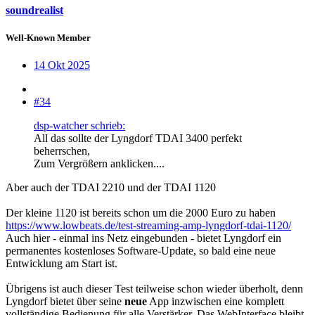
soundrealist
Well-Known Member
14 Okt 2025
#34
dsp-watcher schrieb:
All das sollte der Lyngdorf TDAI 3400 perfekt
beherrschen,
Zum Vergrößern anklicken....
Aber auch der TDAI 2210 und der TDAI 1120
Der kleine 1120 ist bereits schon um die 2000 Euro zu haben
https://www.lowbeats.de/test-streaming-amp-lyngdorf-tdai-1120/
Auch hier - einmal ins Netz eingebunden - bietet Lyngdorf ein
permanentes kostenloses Software-Update, so bald eine neue
Entwicklung am Start ist.
Übrigens ist auch dieser Test teilweise schon wieder überholt, denn
Lyngdorf bietet über seine
neue
App inzwischen eine komplett
vollständige Bedienung für alle Verstärker. Das WebInterface bleibt