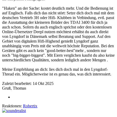
"Haken" an der Sache: kostet deutlich mehr. Und die Bedienung ist
auf Englisch. Falls dich das nicht stört: Setze dich doch mal mit dem
deutschen Vertrieb 3H oder Hifi- Klubben in Vetbindung, evtl. passt
die Ausstattung der kleineren Brüder des TDAI 3400 für dich ja
auch schon. Sofern du auch englisch sprichst oder den kostenlosen
Online-Übersetzer Deepl nutzen möchtest erhältst du auch direkt
von Lyngdorf in Dänemark selbst Beratung und Support. Auf den
Gebiet von digitalem Hifi-Highend genießt Lyngdorf ganz
unabhängig vom Preis mit die weltweit höchste Reputation. Bei den
Geräten gibt es auch kein "good-better-best"mehr , sondern nur
noch "big-bigger-biggest". Mit Eiern verglichen kaufst du also keine
unterschiedlichen Qualitäten, sondern lediglich andere Mengen .
Meine Empfehlung an dich: lies dich doch mal in den Lyngdorf-
Thread ein. Möglicherweise ist es genau das, was dich interessiert.
Zuletzt bearbeitet:
14 Okt 2025
Gruß, Thomas
Reaktionen:
Robertix