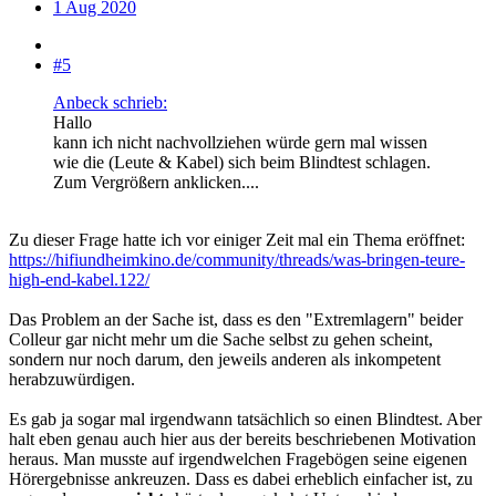
1 Aug 2020
#5
Anbeck schrieb:
Hallo
kann ich nicht nachvollziehen würde gern mal wissen
wie die (Leute & Kabel) sich beim Blindtest schlagen.
Zum Vergrößern anklicken....
Zu dieser Frage hatte ich vor einiger Zeit mal ein Thema eröffnet:
https://hifiundheimkino.de/community/threads/was-bringen-teure-
high-end-kabel.122/
Das Problem an der Sache ist, dass es den "Extremlagern" beider
Colleur gar nicht mehr um die Sache selbst zu gehen scheint,
sondern nur noch darum, den jeweils anderen als inkompetent
herabzuwürdigen.
Es gab ja sogar mal irgendwann tatsächlich so einen Blindtest. Aber
halt eben genau auch hier aus der bereits beschriebenen Motivation
heraus. Man musste auf irgendwelchen Fragebögen seine eigenen
Hörergebnisse ankreuzen. Dass es dabei erheblich einfacher ist, zu