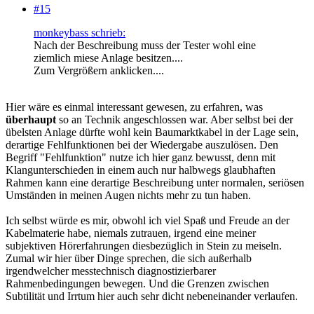
#15
monkeybass schrieb:
Nach der Beschreibung muss der Tester wohl eine
ziemlich miese Anlage besitzen....
Zum Vergrößern anklicken....
Hier wäre es einmal interessant gewesen, zu erfahren, was
überhaupt
so an Technik angeschlossen war. Aber selbst bei der
übelsten Anlage dürfte wohl kein Baumarktkabel in der Lage sein,
derartige Fehlfunktionen bei der Wiedergabe auszulösen. Den
Begriff "Fehlfunktion" nutze ich hier ganz bewusst, denn mit
Klangunterschieden in einem auch nur halbwegs glaubhaften
Rahmen kann eine derartige Beschreibung unter normalen, seriösen
Umständen in meinen Augen nichts mehr zu tun haben.
Ich selbst würde es mir, obwohl ich viel Spaß und Freude an der
Kabelmaterie habe, niemals zutrauen, irgend eine meiner
subjektiven Hörerfahrungen diesbezüglich in Stein zu meiseln.
Zumal wir hier über Dinge sprechen, die sich außerhalb
irgendwelcher messtechnisch diagnostizierbarer
Rahmenbedingungen bewegen. Und die Grenzen zwischen
Subtilität und Irrtum hier auch sehr dicht nebeneinander verlaufen.