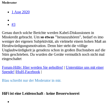
Moderator
1 Aug 2020
#3
Genau durch solche Berichte werden Kabel-Diskussionen in
Misskredit gebracht. Um
so etwas "
herauszuhören", bedarf es imo
weniger der eigenen Subjektivität, als vielmehr einem hohen Maß an
Herabwürdigungsmotivation. Denn hier steht die völlige
Unglaubwürdigkeit ja geradezu schon in großen Buchstaben auf die
Stirn geschrieben. Da wurden die Geräte vermutlich noch nicht mal
eingeschaltet
Forum-Hilfe: Hier werden Sie geholfen!
|
Unterstütze uns mit einer
Spende!
|
HuH-Facebook
|
Blau schreibt nur der Moderator in mir.
HiFi ist eine Leidenschaft - keine Besserwisserei