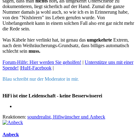
sagen, dass man
nichts
hört
,
als umgekehrt Unterschiede zu
dokumentieren, liegt sicherlich auf der Hand. Zumal die ganze
Nummer damals ja wohl auch, so wie ich es in Erinnerung habe,
von den "Nixhörern" ins Leben gerufen wurde. Von
Unbefangenheit kann in einem solchen Fall also erst gar nicht mehr
die Rede sein.
Was Käbele hier verlinkt hat, ist genau das
umgekehrte
Extrem,
nach dem Weihräucherungs-Grundsatz, dass billiges automatisch
schlecht sein
muss.
Forum-Hilfe: Hier werden Sie geholfen!
|
Unterstütze uns mit einer
Spende!
|
HuH-Facebook
|
Blau schreibt nur der Moderator in mir.
HiFi ist eine Leidenschaft - keine Besserwisserei
Reaktionen:
soundrealist
,
Hifiwünscher
und
Anbeck
Anbeck